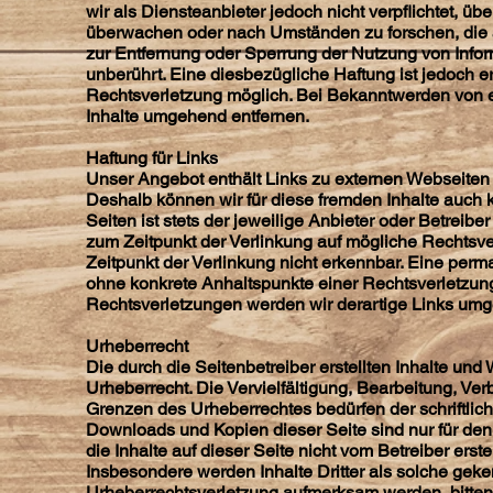
wir als Diensteanbieter jedoch nicht verpflichtet, üb
überwachen oder nach Umständen zu forschen, die au
zur Entfernung oder Sperrung der Nutzung von Info
unberührt. Eine diesbezügliche Haftung ist jedoch e
Rechtsverletzung möglich. Bei Bekanntwerden von 
Inhalte umgehend entfernen.
Haftung für Links
Unser Angebot enthält Links zu externen Webseiten Dr
Deshalb können wir für diese fremden Inhalte auch 
Seiten ist stets der jeweilige Anbieter oder Betreibe
zum Zeitpunkt der Verlinkung auf mögliche Rechtsve
Zeitpunkt der Verlinkung nicht erkennbar. Eine perman
ohne konkrete Anhaltspunkte einer Rechtsverletzun
Rechtsverletzungen werden wir derartige Links umg
Urheberrecht
Die durch die Seitenbetreiber erstellten Inhalte un
Urheberrecht. Die Vervielfältigung, Bearbeitung, Ve
Grenzen des Urheberrechtes bedürfen der schriftlich
Downloads und Kopien dieser Seite sind nur für den 
die Inhalte auf dieser Seite nicht vom Betreiber erst
Insbesondere werden Inhalte Dritter als solche geke
Urheberrechtsverletzung aufmerksam werden, bitten