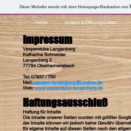
Diese Website wurde mit dem Homepage-Baukasten von
Home
Anfahrt & Öffnungszeiten
Impressum
Vesperstube Langenberg
Katharine Schneider
Langenberg 2
77784 Oberharmersbach
Tel: 07837 / 750
Mail:
pension-langenberg@t-online.de
Web:
www.vesperstube-langenberg.de
Haftungsausschluß
Haftung für Inhalte
Die Inhalte unserer Seiten wurden mit größter Sorgfalt 
der Inhalte können wir jedoch keine Gewähr überne
für eigene Inhalte auf diesen Seiten nach den allg